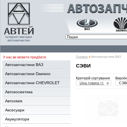
інтернет-магазин
автозапчастин
Головна
Автозапчастини ВАЗ
У нас ви можете придбати:
Автозапчастини ВАЗ
СЭВИ
Автозапчастини Daewoo
Критерій сортування
Виробн
Автозапчастини CHEVROLET
Ціна товара +/-
СЭВ
Автокосметика
Автохімія
Аксесуари
Акумулятори