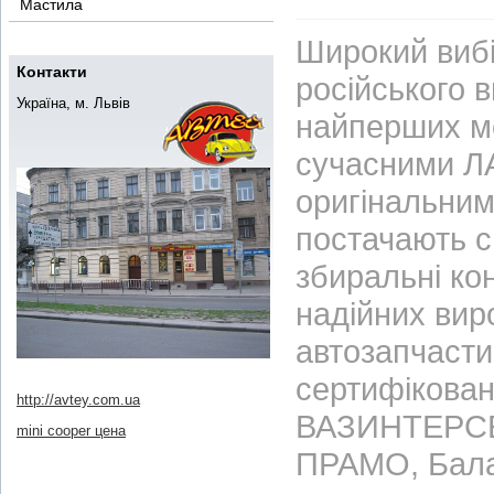
Мастила
Широкий вибі
Контакти
російського 
Україна, м. Львів
найперших м
сучасними ЛА
оригінальним
постачають с
збиральні ко
надійних вир
автозапчасти
сертифікован
http://avtey.com.ua
ВАЗИНТЕРСЕР
mini cooper цена
ПРАМО, Бала