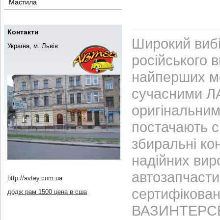
Мастила
Контакти
Широкий вибі
Україна, м. Львів
російського 
найперших м
сучасними ЛА
оригінальним
постачають с
збиральні ко
надійних вир
автозапчасти
http://avtey.com.ua
сертифікован
додж рам 1500 цена в сша
ВАЗИНТЕРСЕР