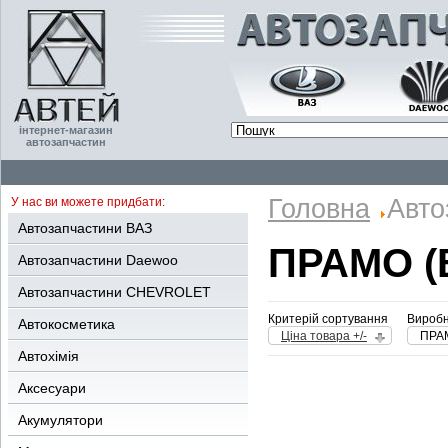
інтернет-магазин
автозапчастин
Головна
Авто
У нас ви можете придбати:
Автозапчастини ВАЗ
ПРАМО (
Автозапчастини Daewoo
Автозапчастини CHEVROLET
Критерій сортування
Виробн
Автокосметика
Ціна товара +/-
ПРАМ
Автохімія
Аксесуари
Акумулятори