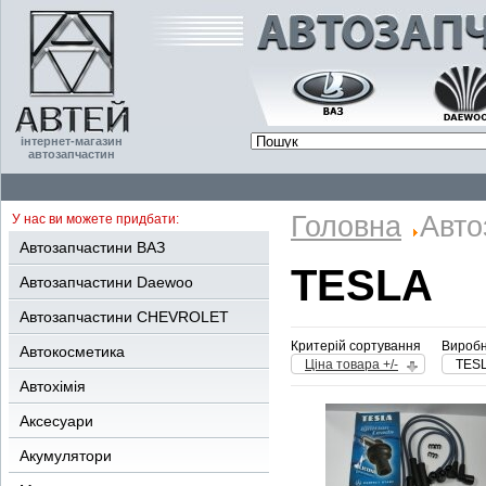
інтернет-магазин
автозапчастин
Головна
Авто
У нас ви можете придбати:
Автозапчастини ВАЗ
TESLA
Автозапчастини Daewoo
Автозапчастини CHEVROLET
Критерій сортування
Виробн
Автокосметика
Ціна товара +/-
TES
Автохімія
Аксесуари
Акумулятори