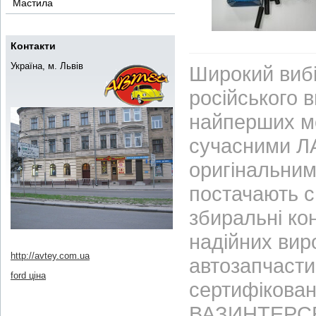
Мастила
Контакти
Україна, м. Львів
Широкий вибі
російського 
найперших м
сучасними ЛА
оригінальним
постачають с
збиральні ко
надійних вир
http://avtey.com.ua
автозапчасти
ford ціна
сертифікован
ВАЗИНТЕРСЕР