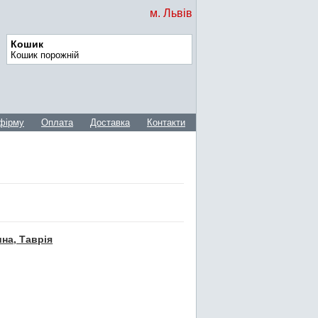
м. Львів
Кошик
Кошик порожній
фірму
Оплата
Доставка
Контакти
на, Таврія