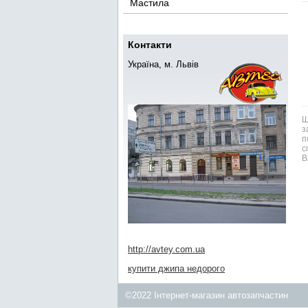
Мастила
Контакти
Україна, м. Львів
Ш
з
п
с
В
http://avtey.com.ua
купити джипа недорого
©2022 Інтернет-магазин автозапчастин