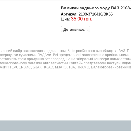
Вимикач заднього ходу ВАЗ 2108
Артикул:
2108-3710410/ВК55
35,00 грн.
Ціна:
Детальніше...
ирокий вибір автозапчастин для автомобілів російського виробництва ВАЗ. 
авершуючи сучасними ЛАДАми. Всі представлені запчастини є оригінальними, 
остачають свою продукцію безпосередньо на збиральні конвеєри нових автомо
пеціалізованому магазині автозапчастин «Автей» представлені наступні відом
АЗИНТЕРСЕРВИС, БЗАК , КЗАЭ, МЗАТЭ, ТЗА, ПРАМО, Балаковорезинотехника