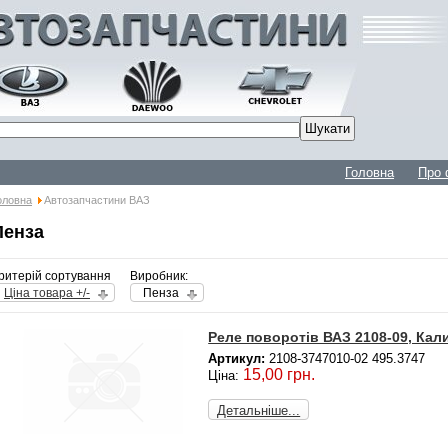
Головна
Про 
оловна
Автозапчастини ВАЗ
Пенза
ритерій сортування
Виробник:
Ціна товара +/-
Пенза
Реле поворотів ВАЗ 2108-09, Кали
Артикул:
2108-3747010-02 495.3747
15,00 грн.
Ціна:
Детальніше...