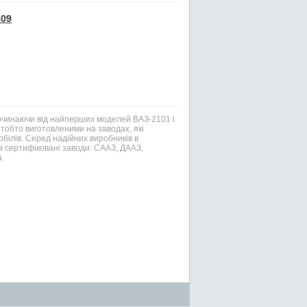
-09
Починаючи від найперших моделей ВАЗ-2101 і
тобто виготовленими на заводах, які
білів. Серед надійних виробників в
і сертифіковані заводи: СААЗ, ДААЗ,
.