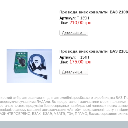
Провода високовольтні ВАЗ 2108-
Артикул:
T 135H
210,00 грн.
Ціна:
Детальніше...
Провода високовольтні ВАЗ 2101-
Артикул:
T 134H
175,00 грн.
Ціна:
Детальніше...
ирокий вибір автозапчастин для автомобілів російського виробництва ВАЗ. 
авершуючи сучасними ЛАДАми. Всі представлені запчастини є оригінальними, 
остачають свою продукцію безпосередньо на збиральні конвеєри нових автомо
пеціалізованому магазині автозапчастин «Автей» представлені наступні відом
АЗИНТЕРСЕРВИС, БЗАК , КЗАЭ, МЗАТЭ, ТЗА, ПРАМО, Балаковорезинотехника