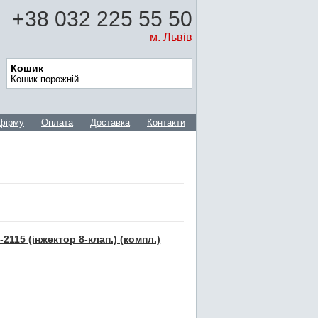
+38 032 225 55 50
м. Львів
Кошик
Кошик порожній
фірму
Оплата
Доставка
Контакти
115 (інжектор 8-клап.) (компл.)