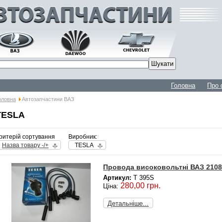
Головна
Про 
оловна
Автозапчастини ВАЗ
TESLA
ритерій сортування
Виробник:
Назва товару -/+
TESLA
Провода високовольтні ВАЗ 2108-2
Артикул:
T 395S
280,00 грн.
Ціна:
Детальніше...