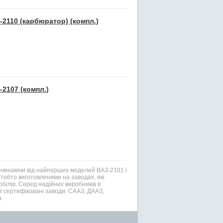
2110 (карбюратор) (компл.)
2107 (компл.)
Починаючи від найперших моделей ВАЗ-2101 і
тобто виготовленими на заводах, які
білів. Серед надійних виробників в
і сертифіковані заводи: СААЗ, ДААЗ,
.