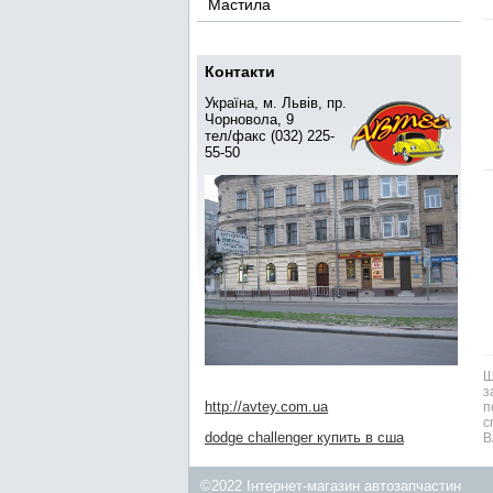
Мастила
Контакти
Україна, м. Львів, пр.
Чорновола, 9
тел/факс (032) 225-
55-50
Ш
з
http://avtey.com.ua
п
с
dodge challenger купить в сша
В
©2022 Інтернет-магазин автозапчастин