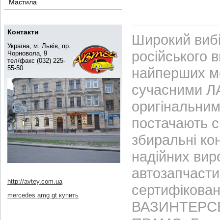
Мастила
Контакти
Широкий вибі
Україна, м. Львів, пр.
російського 
Чорновола, 9
тел/факс (032) 225-
55-50
найперших м
сучасними ЛА
оригінальним
постачають с
збиральні ко
надійних вир
автозапчасти
http://avtey.com.ua
сертифікован
mercedes amg gt купить
ВАЗИНТЕРСЕР