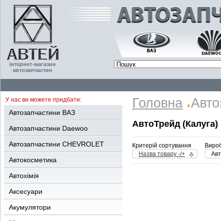
інтернет-магазин
автозапчастин
Головна
Авто
У нас ви можете придбати:
Автозапчастини ВАЗ
АвтоТрейд (Калуга)
Автозапчастини Daewoo
Автозапчастини CHEVROLET
Критерій сортування
Вироб
Назва товару -/+
Авт
Автокосметика
Автохімія
Аксесуари
Акумулятори