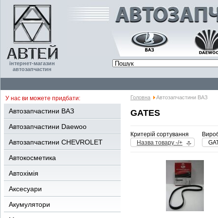
інтернет-магазин
автозапчастин
Головна
Автозапчастини ВАЗ
У нас ви можете придбати:
Автозапчастини ВАЗ
GATES
Автозапчастини Daewoo
Критерій сортування
Вироб
Автозапчастини CHEVROLET
Назва товару -/+
GA
Автокосметика
Автохімія
Аксесуари
Акумулятори