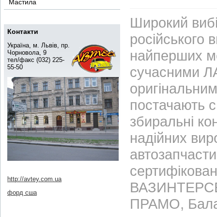
Мастила
Широкий вибі
Контакти
російського 
Україна, м. Львів, пр.
найперших м
Чорновола, 9
тел/факс (032) 225-
55-50
сучасними ЛА
оригінальним
постачають с
збиральні ко
надійних вир
автозапчасти
сертифікован
http://avtey.com.ua
ВАЗИНТЕРСЕР
форд сша
ПРАМО, Бала