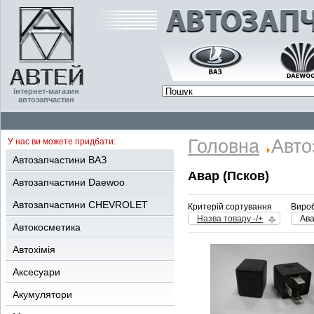
інтернет-магазин
автозапчастин
Головна
Авто
У нас ви можете придбати:
Автозапчастини ВАЗ
Авар (Псков)
Автозапчастини Daewoo
Автозапчастини CHEVROLET
Критерій сортування
Вироб
Назва товару -/+
Ава
Автокосметика
Автохімія
Аксесуари
Акумулятори