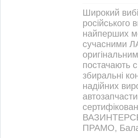
Широкий вибі
російського 
найперших м
сучасними ЛА
оригінальним
постачають с
збиральні ко
надійних вир
автозапчасти
сертифікован
ВАЗИНТЕРСЕР
ПРАМО, Бала