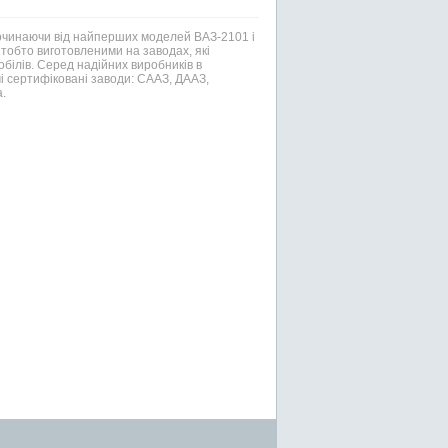
Починаючи від найперших моделей ВАЗ-2101 і
тобто виготовленими на заводах, які
білів. Серед надійних виробників в
і сертифіковані заводи: СААЗ, ДААЗ,
.