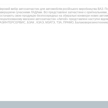
ирокий вибір автозапчастин для автомобілів російського виробництва ВАЗ. 
авершуючи сучасними ЛАДАми. Всі представлені запчастини є оригінальними, 
остачають свою продукцію безпосередньо на збиральні конвеєри нових автомо
пеціалізованому магазині автозапчастин «Автей» представлені наступні відом
АЗИНТЕРСЕРВИС, БЗАК , КЗАЭ, МЗАТЭ, ТЗА, ПРАМО, Балаковорезинотехника