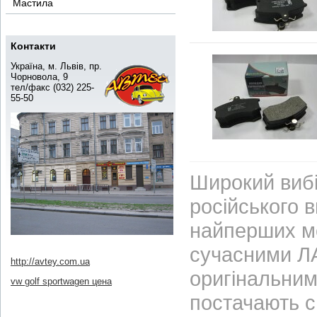
Мастила
Контакти
Україна, м. Львів, пр.
Чорновола, 9
тел/факс (032) 225-
55-50
Широкий вибі
російського 
найперших м
сучасними ЛА
http://avtey.com.ua
оригінальним
vw golf sportwagen цена
постачають с