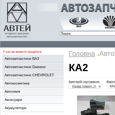
інтернет-магазин
автозапчастин
Головна
Авто
У нас ви можете придбати:
Автозапчастини ВАЗ
КА2
Автозапчастини Daewoo
Автозапчастини CHEVROLET
Критерій сортування
Вироб
Автокосметика
Назва товару -/+
КА
Автохімія
Аксесуари
Акумулятори