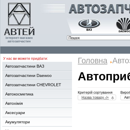
інтернет-магазин
автозапчастин
Головна
Авто
У нас ви можете придбати:
Автозапчастини ВАЗ
Автоприб
Автозапчастини Daewoo
Автозапчастини CHEVROLET
Критерій сортування
Вироб
Автокосметика
Назва товару -/+
Авт
Автохімія
Аксесуари
Акумулятори