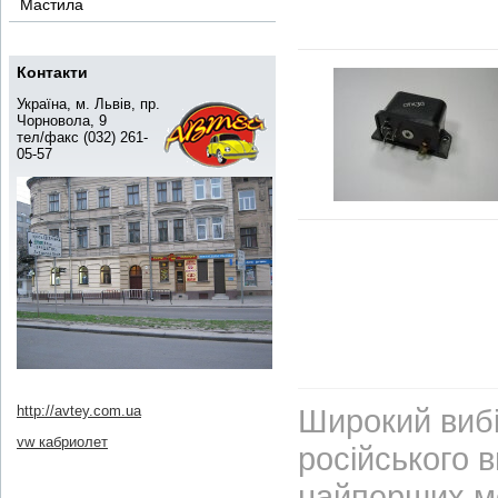
Мастила
Контакти
Україна, м. Львів, пр.
Чорновола, 9
тел/факс (032) 261-
05-57
http://avtey.com.ua
Широкий вибі
vw кабриолет
російського 
найперших м