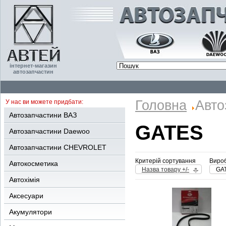
інтернет-магазин
автозапчастин
Головна
Авто
У нас ви можете придбати:
Автозапчастини ВАЗ
GATES
Автозапчастини Daewoo
Автозапчастини CHEVROLET
Критерій сортування
Вироб
Автокосметика
Назва товару +/-
GA
Автохімія
Аксесуари
Акумулятори