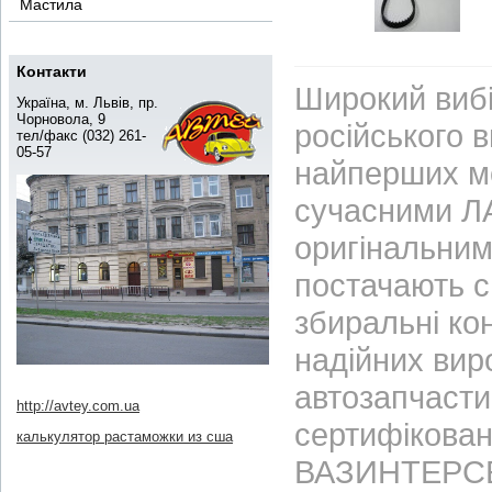
Мастила
Контакти
Широкий вибі
Україна, м. Львів, пр.
Чорновола, 9
російського 
тел/факс (032) 261-
05-57
найперших м
сучасними ЛА
оригінальним
постачають с
збиральні ко
надійних вир
автозапчасти
http://avtey.com.ua
сертифікован
калькулятор растаможки из сша
ВАЗИНТЕРСЕР