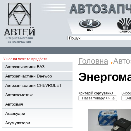
інтернет-магазин
автозапчастин
Головна
Авто
У нас ви можете придбати:
Автозапчастини ВАЗ
Энергом
Автозапчастини Daewoo
Автозапчастини CHEVROLET
Критерій сортування
Вироб
Автокосметика
Назва товару +/-
Эн
Автохімія
Аксесуари
Акумулятори