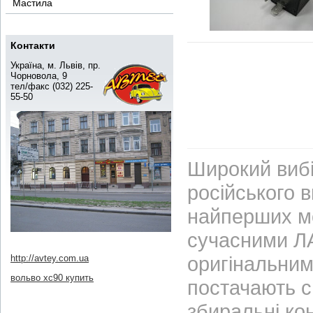
Мастила
Контакти
Україна, м. Львів, пр.
Чорновола, 9
тел/факс (032) 225-
55-50
Широкий вибі
російського 
найперших м
сучасними ЛА
оригінальним
http://avtey.com.ua
вольво xc90 купить
постачають с
збиральні ко