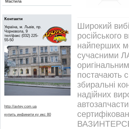
Мастила
Контакти
Широкий вибі
Україна, м. Львів, пр.
Чорновола, 9
російського 
тел/факс (032) 225-
55-50
найперших м
сучасними ЛА
оригінальним
постачають с
збиральні ко
надійних вир
автозапчасти
http://avtey.com.ua
сертифікован
купить инфинити ку икс 80
ВАЗИНТЕРСЕР