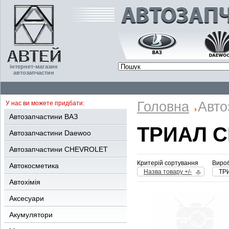
інтернет-магазин
автозапчастин
Головна
Авто
У нас ви можете придбати:
Автозапчастини ВАЗ
ТРИАЛ 
Автозапчастини Daewoo
Автозапчастини CHEVROLET
Критерій сортування
Вироб
Автокосметика
Назва товару +/-
ТР
Автохімія
Аксесуари
Акумулятори