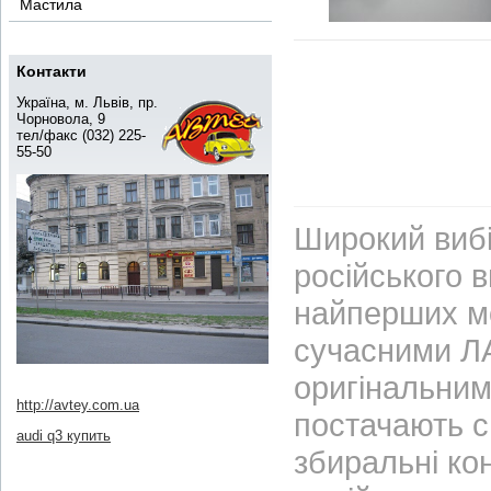
Мастила
Контакти
Україна, м. Львів, пр.
Чорновола, 9
тел/факс (032) 225-
55-50
Широкий вибі
російського 
найперших м
сучасними ЛА
оригінальним
http://avtey.com.ua
постачають с
audi q3 купить
збиральні ко