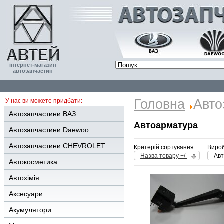
інтернет-магазин
автозапчастин
Головна
Авто
У нас ви можете придбати:
Автозапчастини ВАЗ
Автоарматура
Автозапчастини Daewoo
Автозапчастини CHEVROLET
Критерій сортування
Вироб
Назва товару +/-
Ав
Автокосметика
Автохімія
Аксесуари
Акумулятори