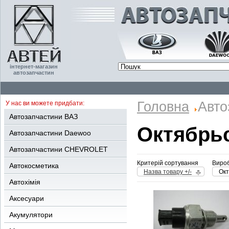
інтернет-магазин
автозапчастин
Головна
Авто
У нас ви можете придбати:
Автозапчастини ВАЗ
Октябрь
Автозапчастини Daewoo
Автозапчастини CHEVROLET
Критерій сортування
Вироб
Автокосметика
Назва товару +/-
Окт
Автохімія
Аксесуари
Акумулятори