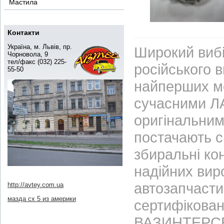
Мастила
Контакти
Україна, м. Львів, пр.
Широкий вибі
Чорновола, 9
тел/факс (032) 225-
російського 
55-50
найперших м
сучасними ЛА
оригінальним
постачають с
збиральні ко
надійних вир
автозапчасти
http://avtey.com.ua
мазда сх 5 из америки
сертифікован
ВАЗИНТЕРСЕР