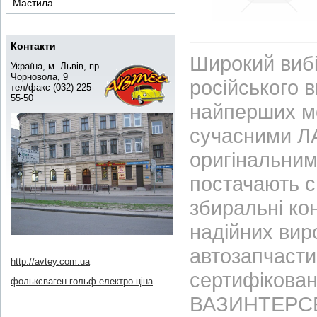
Мастила
Контакти
Широкий вибі
Україна, м. Львів, пр.
Чорновола, 9
російського 
тел/факс (032) 225-
55-50
найперших м
сучасними ЛА
оригінальним
постачають с
збиральні ко
надійних вир
автозапчасти
http://avtey.com.ua
сертифікован
фольксваген гольф електро ціна
ВАЗИНТЕРСЕР