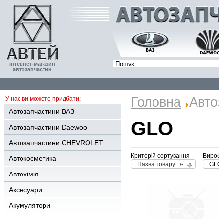
інтернет-магазин
автозапчастин
Головна
Авто
У нас ви можете придбати:
Автозапчастини ВАЗ
GLO
Автозапчастини Daewoo
Автозапчастини CHEVROLET
Критерій сортування
Вироб
Автокосметика
Назва товару +/-
GL
Автохімія
Аксесуари
Акумулятори