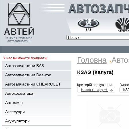
інтернет-магазин
автозапчастин
Головна
Авто
У нас ви можете придбати:
Автозапчастини ВАЗ
КЗАЭ (Калуга)
Автозапчастини Daewoo
Автозапчастини CHEVROLET
Критерій сортування
Вироб
Назва товару +/-
КЗА
Автокосметика
Автохімія
Аксесуари
Акумулятори