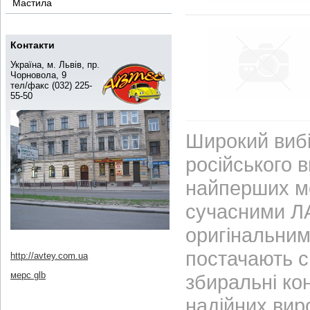
Мастила
Контакти
Україна, м. Львів, пр.
Чорновола, 9
тел/факс (032) 225-
55-50
Широкий вибі
російського 
найперших м
сучасними ЛА
оригінальним
постачають с
http://avtey.com.ua
мерс glb
збиральні ко
надійних вир