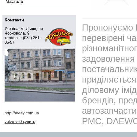
Мастила
Контакти
Пропонуємо В
Україна, м. Львів, пр.
Чорновола, 9
перевірені ч
тел/факс (032) 261-
05-57
різноманітно
задоволення 
постачальник
приділяється 
діловому імі
брендів, пре
автозапчасти
http://avtey.com.ua
PMC, DAEWO
volvo v60 купить