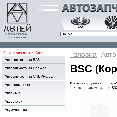
інтернет-магазин
автозапчастин
Головна
Авто
У нас ви можете придбати:
Автозапчастини ВАЗ
BSC (Кор
Автозапчастини Daewoo
Автозапчастини CHEVROLET
Критерій сортування
Вироб
Автокосметика
Назва товару +/-
BSC
Автохімія
Аксесуари
Акумулятори