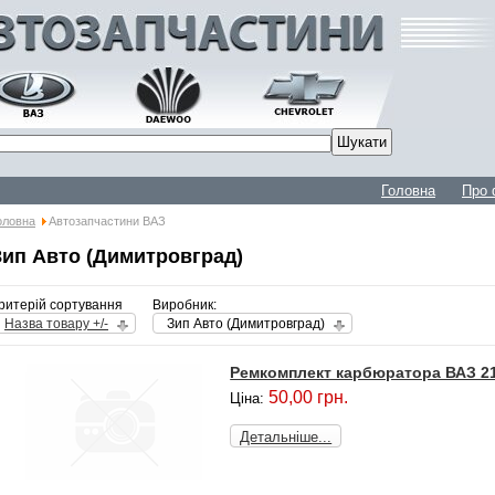
Головна
Про 
оловна
Автозапчастини ВАЗ
Зип Авто (Димитровград)
ритерій сортування
Виробник:
Назва товару +/-
Зип Авто (Димитровград)
Ремкомплект карбюратора ВАЗ 2
50,00 грн.
Ціна:
Детальніше...