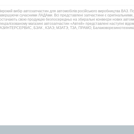
ирокий вибір автозапчастин для автомобілів російського виробництва ВАЗ. 
авершуючи сучасними ЛАДАми. Всі представлені запчастини є оригінальними, 
остачають свою продукцію безпосередньо на збиральні конвеєри нових автомо
пеціалізованому магазині автозапчастин «Автей» представлені наступні відом
АЗИНТЕРСЕРВИС, БЗАК , КЗАЭ, МЗАТЭ, ТЗА, ПРАМО, Балаковорезинотехника