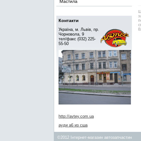
Мастила
Ш
з
Контакти
п
с
Україна, м. Львів, пр.
В
Чорновола, 9
тел/факс (032) 225-
55-50
http://avtey.com.ua
ауди а6 из сша
©2012 Інтернет-магазин автозапчастин