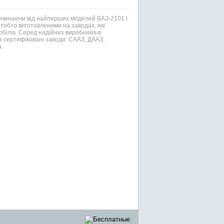
Починаючи від найперших моделей ВАЗ-2101 і
тобто виготовленими на заводах, які
білів. Серед надійних виробників в
і сертифіковані заводи: СААЗ, ДААЗ,
.