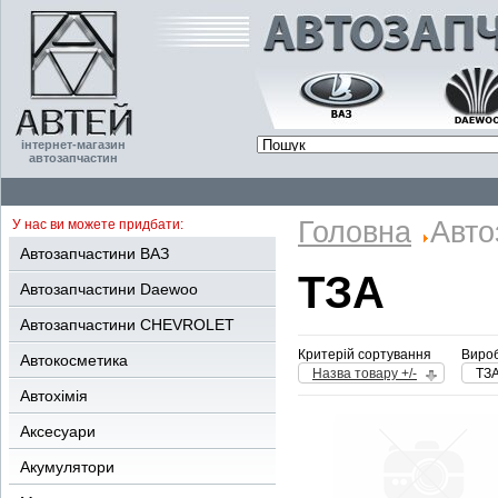
інтернет-магазин
автозапчастин
Головна
Авто
У нас ви можете придбати:
Автозапчастини ВАЗ
ТЗА
Автозапчастини Daewoo
Автозапчастини CHEVROLET
Критерій сортування
Вироб
Автокосметика
Назва товару +/-
ТЗ
Автохімія
Аксесуари
Акумулятори