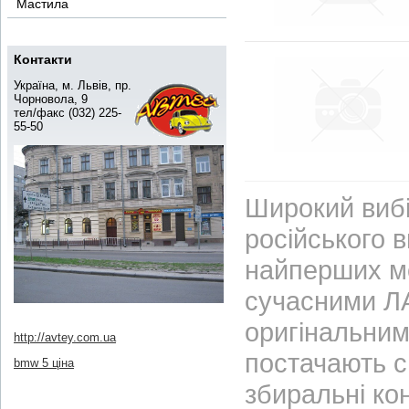
Мастила
Контакти
Україна, м. Львів, пр.
Чорновола, 9
тел/факс (032) 225-
55-50
Широкий вибі
російського 
найперших м
сучасними ЛА
оригінальним
http://avtey.com.ua
постачають с
bmw 5 ціна
збиральні ко