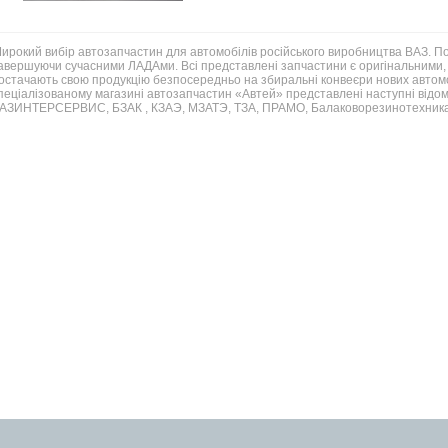
ирокий вибір автозапчастин для автомобілів російського виробництва ВАЗ. 
авершуючи сучасними ЛАДАми. Всі представлені запчастини є оригінальними, 
остачають свою продукцію безпосередньо на збиральні конвеєри нових автомо
пеціалізованому магазині автозапчастин «Автей» представлені наступні відом
АЗИНТЕРСЕРВИС, БЗАК , КЗАЭ, МЗАТЭ, ТЗА, ПРАМО, Балаковорезинотехника