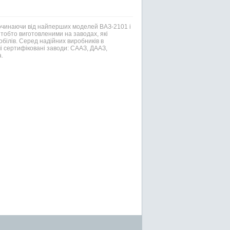
Починаючи від найперших моделей ВАЗ-2101 і
тобто виготовленими на заводах, які
білів. Серед надійних виробників в
і сертифіковані заводи: СААЗ, ДААЗ,
.