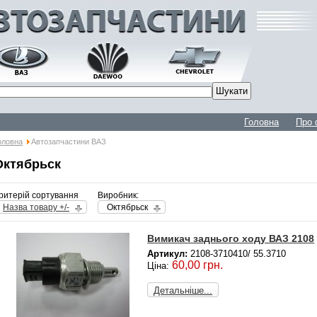
Головна
Про 
оловна
Автозапчастини ВАЗ
Октябрьск
ритерій сортування
Виробник:
Назва товару +/-
Октябрьск
Вимикач заднього ходу ВАЗ 2108
Артикул:
2108-3710410/ 55.3710
60,00 грн.
Ціна:
Детальніше...