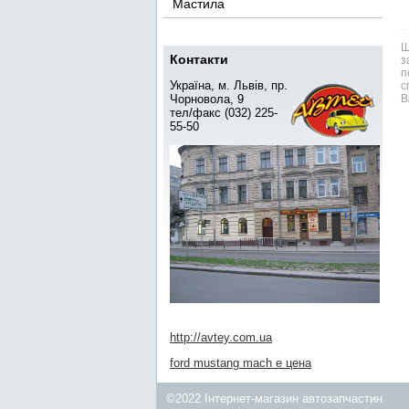
Мастила
Ш
Контакти
з
п
Україна, м. Львів, пр.
с
Чорновола, 9
В
тел/факс (032) 225-
55-50
http://avtey.com.ua
ford mustang mach e цена
©2022 Інтернет-магазин автозапчастин