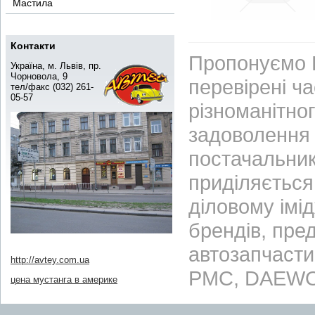
Мастила
Контакти
Пропонуємо В
Україна, м. Львів, пр.
Чорновола, 9
перевірені ч
тел/факс (032) 261-
05-57
різноманітно
задоволення 
постачальник
приділяється 
діловому імі
брендів, пре
автозапчасти
http://avtey.com.ua
PMC, DAEWO
цена мустанга в америке