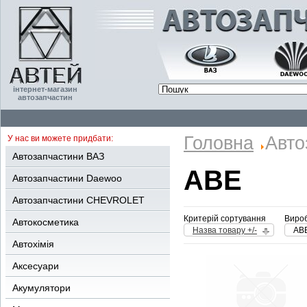
інтернет-магазин
автозапчастин
Головна
Авто
У нас ви можете придбати:
Автозапчастини ВАЗ
ABE
Автозапчастини Daewoo
Автозапчастини CHEVROLET
Критерій сортування
Вироб
Автокосметика
Назва товару +/-
AB
Автохімія
Аксесуари
Акумулятори