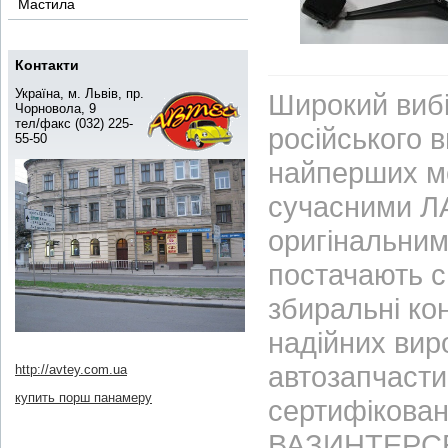
Мастила
Контакти
Україна, м. Львів, пр.
Широкий вибі
Чорновола, 9
тел/факс (032) 225-
російського 
55-50
найперших м
сучасними ЛА
оригінальним
постачають с
збиральні ко
надійних вир
автозапчасти
http://avtey.com.ua
купить порш панамеру
сертифікован
ВАЗИНТЕРСЕР