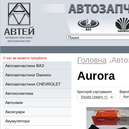
інтернет-магазин
автозапчастин
Головна
Авто
У нас ви можете придбати:
Автозапчастини ВАЗ
Aurora
Автозапчастини Daewoo
Автозапчастини CHEVROLET
Критерій сортування
Вироб
Автокосметика
Назва товару +/-
Aur
Автохімія
Аксесуари
Акумулятори